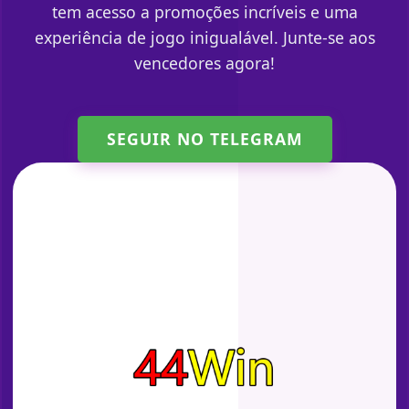
tem acesso a promoções incríveis e uma
experiência de jogo inigualável. Junte-se aos
vencedores agora!
SEGUIR NO TELEGRAM