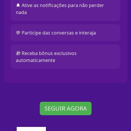
🔔 Ative as notificações para não perder
nada
💬 Participe das conversas e interaja
🎁 Receba bônus exclusivos
automaticamente
SEGUIR AGORA