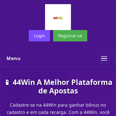
Login
Registrar-se
Menu
📱 44Win A Melhor Plataforma
de Apostas
Cadastre-se na 44Win para ganhar bônus no
cadastro e em cada recarga. Com a 44Win, você