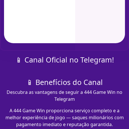
📱 Canal Oficial no Telegram!
📱 Benefícios do Canal
Descubra as vantagens de seguir a 444 Game Win no
Telegram
A 444 Game Win proporciona serviço completo e a
melhor experiência de jogo — saques milionários com
pagamento imediato e reputação garantida.