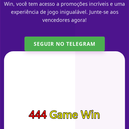
Win, você tem acesso a promoções incríveis e uma
experiência de jogo inigualável. Junte-se aos
vencedores agora!
SEGUIR NO TELEGRAM