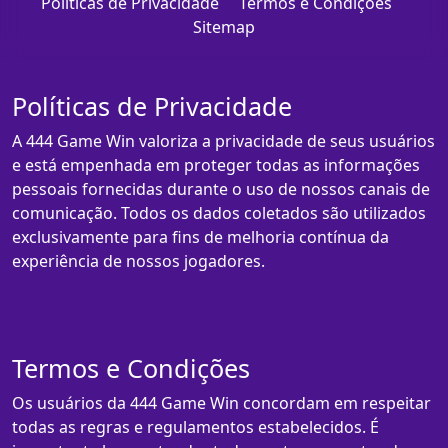
Políticas de Privacidade
Termos e Condições
Sitemap
Políticas de Privacidade
A 444 Game Win valoriza a privacidade de seus usuários
e está empenhada em proteger todas as informações
pessoais fornecidas durante o uso de nossos canais de
comunicação. Todos os dados coletados são utilizados
exclusivamente para fins de melhoria contínua da
experiência de nossos jogadores.
Termos e Condições
Os usuários da 444 Game Win concordam em respeitar
todas as regras e regulamentos estabelecidos. É