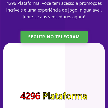
4296 Plataforma, você tem acesso a promoções
incríveis e uma experiência de jogo inigualável.
Junte-se aos vencedores agora!
SEGUIR NO TELEGRAM