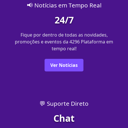
📢 Notícias em Tempo Real
24/7
Fique por dentro de todas as novidades,
promoções e eventos da 4296 Plataforma em
tempo real!
Ver Notícias
💬 Suporte Direto
Chat