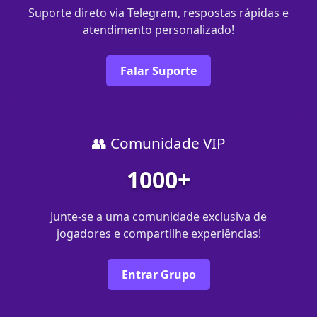
Suporte direto via Telegram, respostas rápidas e
atendimento personalizado!
Falar Suporte
👥 Comunidade VIP
1000+
Junte-se a uma comunidade exclusiva de
jogadores e compartilhe experiências!
Entrar Grupo