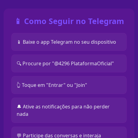
📱 Como Seguir no Telegram
📱 Baixe o app Telegram no seu dispositivo
🔍 Procure por "@4296 PlataformaOficial"
👆 Toque em "Entrar" ou "Join"
🔔 Ative as notificações para não perder
nada
💬 Participe das conversas e interaja