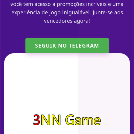
você tem acesso a promoções incríveis e uma
experiência de jogo inigualável. Junte-se aos
vencedores agora!
SEGUIR NO TELEGRAM