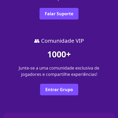
Falar Suporte
👥 Comunidade VIP
1000+
Junte-se a uma comunidade exclusiva de
jogadores e compartilhe experiências!
Entrar Grupo