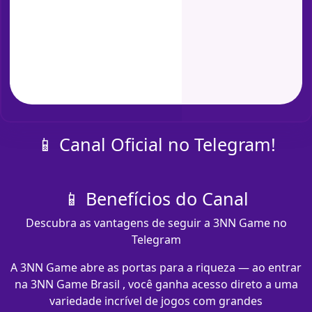
📱 Canal Oficial no Telegram!
📱 Benefícios do Canal
Descubra as vantagens de seguir a 3NN Game no
Telegram
A 3NN Game abre as portas para a riqueza — ao entrar
na 3NN Game Brasil , você ganha acesso direto a uma
variedade incrível de jogos com grandes