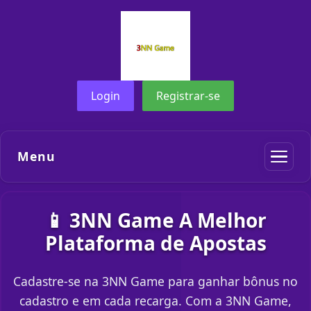
Login
Registrar-se
Menu
📱 3NN Game A Melhor
Plataforma de Apostas
Cadastre-se na 3NN Game para ganhar bônus no
cadastro e em cada recarga. Com a 3NN Game,