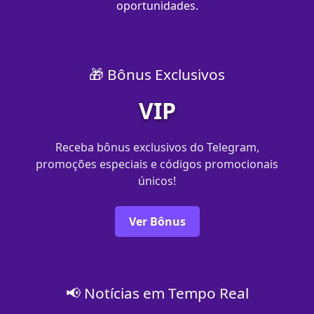
oportunidades.
🎁 Bônus Exclusivos
VIP
Receba bônus exclusivos do Telegram,
promoções especiais e códigos promocionais
únicos!
Ver Bônus
📢 Notícias em Tempo Real