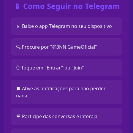
📱 Como Seguir no Telegram
📱 Baixe o app Telegram no seu dispositivo
🔍 Procure por "@3NN GameOficial"
👆 Toque em "Entrar" ou "Join"
🔔 Ative as notificações para não perder
nada
💬 Participe das conversas e interaja