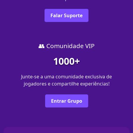
Falar Suporte
👥 Comunidade VIP
1000+
Junte-se a uma comunidade exclusiva de
jogadores e compartilhe experiências!
Entrar Grupo