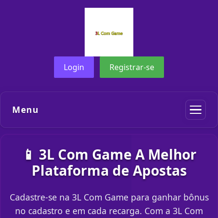
Login
Registrar-se
Menu
📱 3L Com Game A Melhor
Plataforma de Apostas
Cadastre-se na 3L Com Game para ganhar bônus
no cadastro e em cada recarga. Com a 3L Com