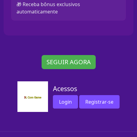
🎁 Receba bônus exclusivos
automaticamente
SEGUIR AGORA
Acessos
Login
Registrar-se