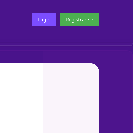
Login
Registrar-se