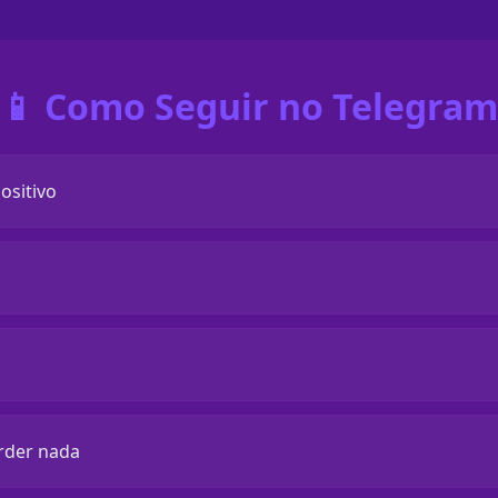
📱 Como Seguir no Telegram
ositivo
erder nada