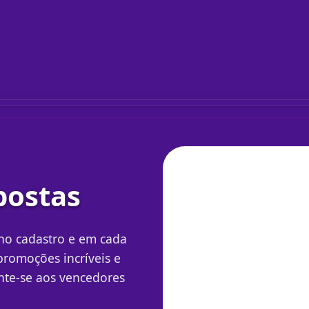
postas
no cadastro e em cada
promoções incríveis e
unte-se aos vencedores