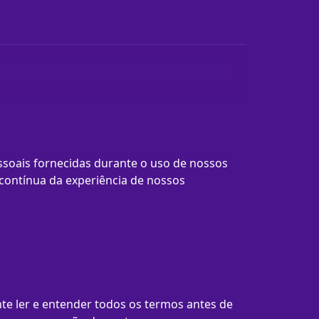
ssoais fornecidas durante o uso de nossos
 contínua da experiência de nossos
te ler e entender todos os termos antes de