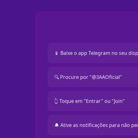
📱 Baixe o app Telegram no seu disp
🔍 Procure por "@3AAOficial"
👆 Toque em "Entrar" ou "Join"
🔔 Ative as notificações para não p