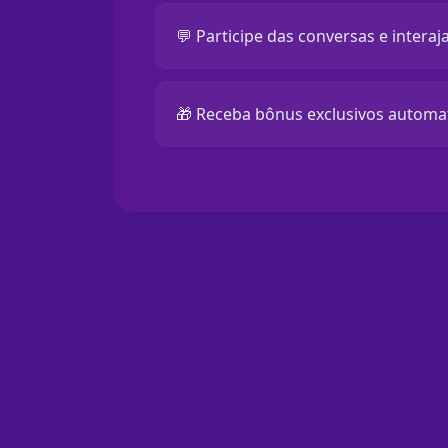
💬 Participe das conversas e interaj
🎁 Receba bônus exclusivos autom