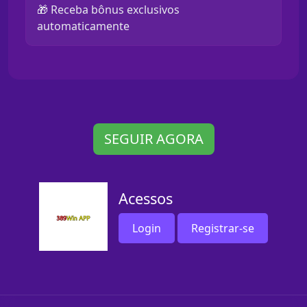
🎁 Receba bônus exclusivos
automaticamente
SEGUIR AGORA
Acessos
Login
Registrar-se