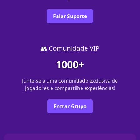
Falar Suporte
👥 Comunidade VIP
1000+
Junte-se a uma comunidade exclusiva de
jogadores e compartilhe experiências!
Entrar Grupo