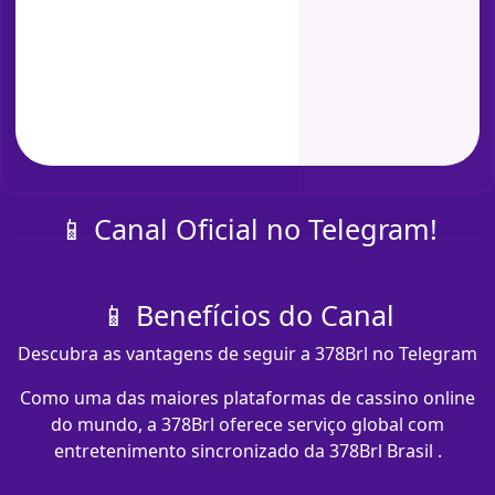
📱 Canal Oficial no Telegram!
📱 Benefícios do Canal
Descubra as vantagens de seguir a 378Brl no Telegram
Como uma das maiores plataformas de cassino online
do mundo, a 378Brl oferece serviço global com
entretenimento sincronizado da 378Brl Brasil .