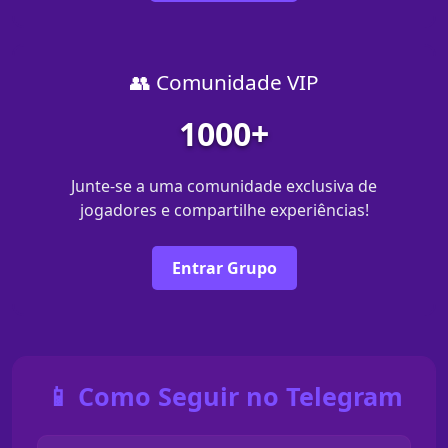
👥 Comunidade VIP
1000+
Junte-se a uma comunidade exclusiva de
jogadores e compartilhe experiências!
Entrar Grupo
📱 Como Seguir no Telegram