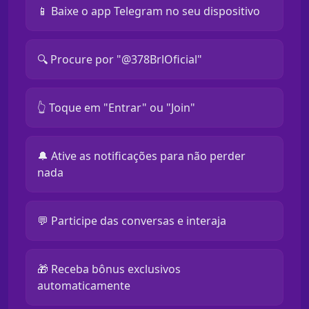
📱 Baixe o app Telegram no seu dispositivo
🔍 Procure por "@378BrlOficial"
👆 Toque em "Entrar" ou "Join"
🔔 Ative as notificações para não perder
nada
💬 Participe das conversas e interaja
🎁 Receba bônus exclusivos
automaticamente