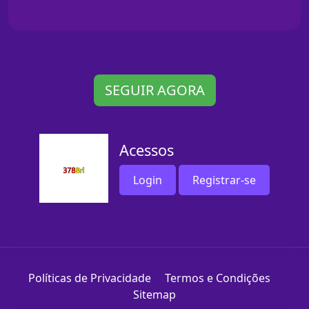
SEGUIR AGORA
Acessos
Login
Registrar-se
Políticas de Privacidade
Termos e Condições
Sitemap