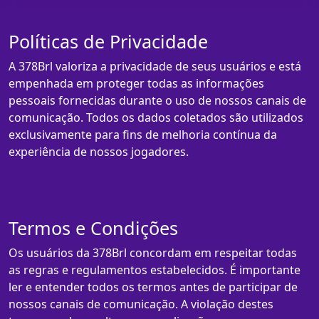
Políticas de Privacidade
A 378Brl valoriza a privacidade de seus usuários e está
empenhada em proteger todas as informações
pessoais fornecidas durante o uso de nossos canais de
comunicação. Todos os dados coletados são utilizados
exclusivamente para fins de melhoria contínua da
experiência de nossos jogadores.
Termos e Condições
Os usuários da 378Brl concordam em respeitar todas
as regras e regulamentos estabelecidos. É importante
ler e entender todos os termos antes de participar de
nossos canais de comunicação. A violação destes