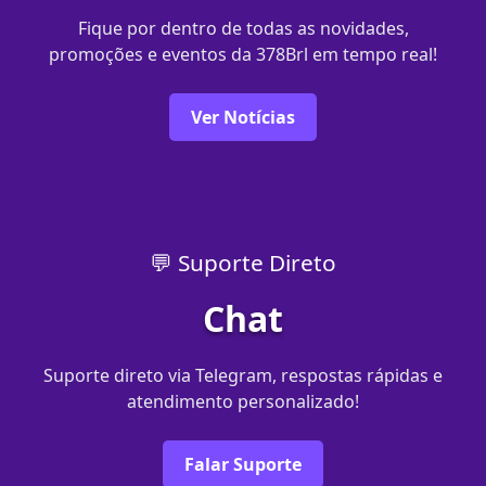
Fique por dentro de todas as novidades,
promoções e eventos da 378Brl em tempo real!
Ver Notícias
💬 Suporte Direto
Chat
Suporte direto via Telegram, respostas rápidas e
atendimento personalizado!
Falar Suporte