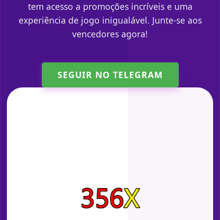
tem acesso a promoções incríveis e uma
experiência de jogo inigualável. Junte-se aos
vencedores agora!
SEGUIR NO TELEGRAM