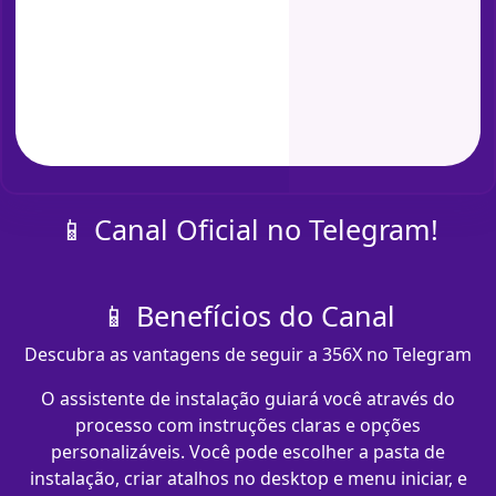
📱 Canal Oficial no Telegram!
📱 Benefícios do Canal
Descubra as vantagens de seguir a 356X no Telegram
O assistente de instalação guiará você através do
processo com instruções claras e opções
personalizáveis. Você pode escolher a pasta de
instalação, criar atalhos no desktop e menu iniciar, e