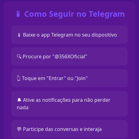
📱 Como Seguir no Telegram
📱 Baixe o app Telegram no seu dispositivo
🔍 Procure por "@356XOficial"
👆 Toque em "Entrar" ou "Join"
🔔 Ative as notificações para não perder
nada
💬 Participe das conversas e interaja