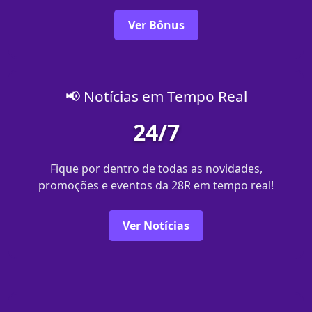
Ver Bônus
📢 Notícias em Tempo Real
24/7
Fique por dentro de todas as novidades,
promoções e eventos da 28R em tempo real!
Ver Notícias