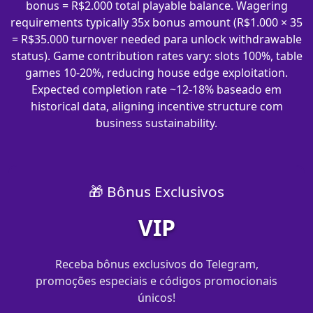
bonus = R$2.000 total playable balance. Wagering
requirements typically 35x bonus amount (R$1.000 × 35
= R$35.000 turnover needed para unlock withdrawable
status). Game contribution rates vary: slots 100%, table
games 10-20%, reducing house edge exploitation.
Expected completion rate ~12-18% baseado em
historical data, aligning incentive structure com
business sustainability.
🎁 Bônus Exclusivos
VIP
Receba bônus exclusivos do Telegram,
promoções especiais e códigos promocionais
únicos!