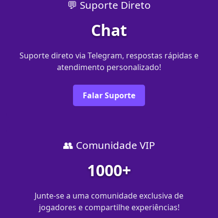
💬 Suporte Direto
Chat
Suporte direto via Telegram, respostas rápidas e
atendimento personalizado!
Falar Suporte
👥 Comunidade VIP
1000+
Junte-se a uma comunidade exclusiva de
jogadores e compartilhe experiências!