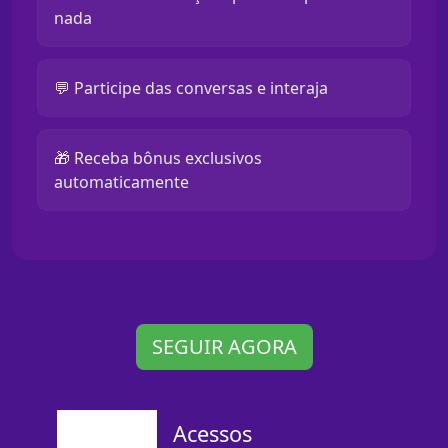
nada
💬 Participe das conversas e interaja
🎁 Receba bônus exclusivos
automaticamente
SEGUIR AGORA
Acessos