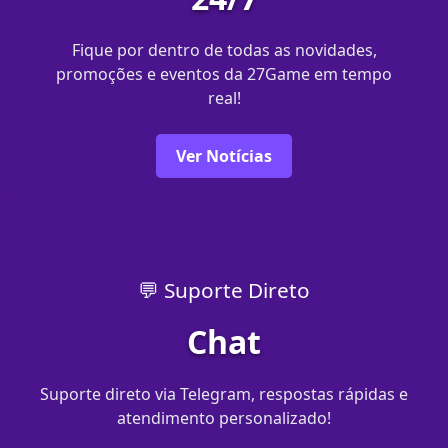
Fique por dentro de todas as novidades,
promoções e eventos da 27Game em tempo
real!
Ver Notícias
💬 Suporte Direto
Chat
Suporte direto via Telegram, respostas rápidas e
atendimento personalizado!