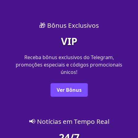
🎁 Bônus Exclusivos
VIP
Receba bônus exclusivos do Telegram,
promoções especiais e códigos promocionais
únicos!
Ver Bônus
📢 Notícias em Tempo Real
24/7