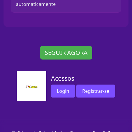
automaticamente
SEGUIR AGORA
Acessos
Login
Registrar-se