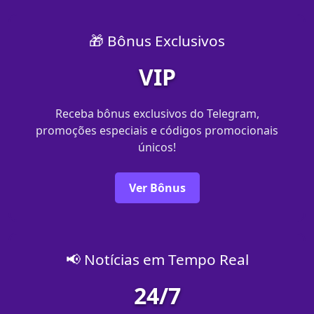
🎁 Bônus Exclusivos
VIP
Receba bônus exclusivos do Telegram,
promoções especiais e códigos promocionais
únicos!
Ver Bônus
📢 Notícias em Tempo Real
24/7