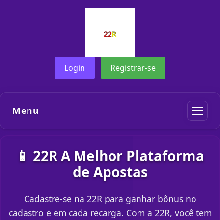
Login
Registrar-se
Menu
📱 22R A Melhor Plataforma
de Apostas
Cadastre-se na 22R para ganhar bônus no
cadastro e em cada recarga. Com a 22R, você tem