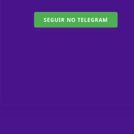
SEGUIR NO TELEGRAM