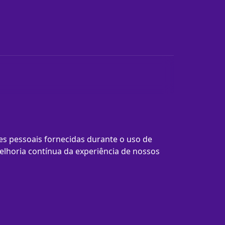
es pessoais fornecidas durante o uso de
elhoria contínua da experiência de nossos