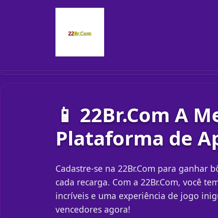
📱 22Br.Com A M
Plataforma de A
Cadastre-se na 22Br.Com para ganhar b
cada recarga. Com a 22Br.Com, você te
incríveis e uma experiência de jogo inig
vencedores agora!