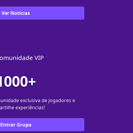
Ver Notícias
Comunidade VIP
1000+
unidade exclusiva de jogadores e
rtilhe experiências!
Entrar Grupo