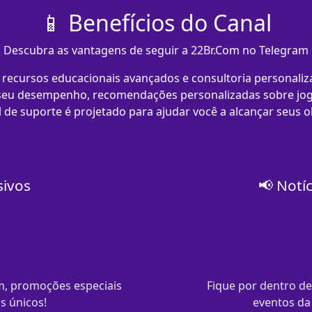
📱 Benefícios do Canal
Descubra as vantagens de seguir a 22Br.Com no Telegram
recursos educacionais avançados e consultoria personaliz
 seu desempenho, recomendações personalizadas sobre jogo
l de suporte é projetado para ajudar você a alcançar seus o
sivos
📢 Notí
m, promoções especiais
Fique por dentro d
s únicos!
eventos da