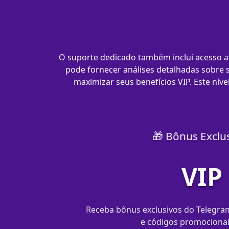
O suporte dedicado também inclui acesso a 
pode fornecer análises detalhadas sobre
maximizar seus benefícios VIP. Este níve
🎁 Bônus Exclu
VIP
Receba bônus exclusivos do Telegra
e códigos promocionai