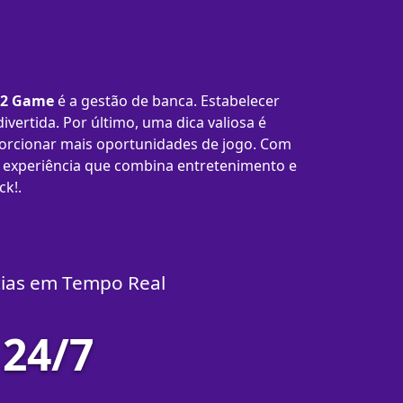
22 Game
é a gestão de banca. Estabelecer
vertida. Por último, uma dica valiosa é
orcionar mais oportunidades de jogo. Com
a experiência que combina entretenimento e
ck!.
cias em Tempo Real
24/7