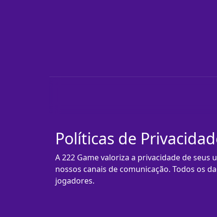
Políticas de Privacida
A 222 Game valoriza a privacidade de seus
nossos canais de comunicação. Todos os dad
jogadores.