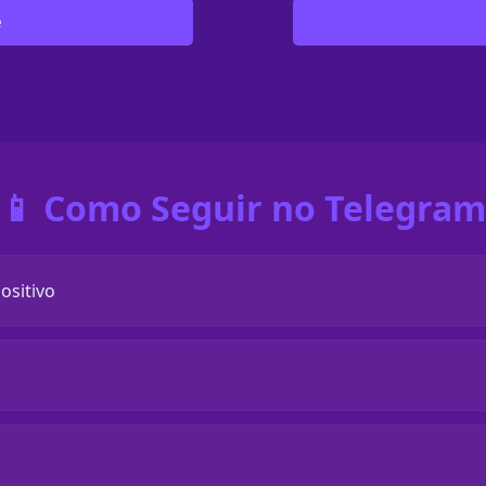
e
📱 Como Seguir no Telegram
ositivo