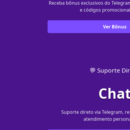
Receba bônus exclusivos do Telegra
e códigos promocionai
Ver Bônus
💬 Suporte Di
Cha
Suporte direto via Telegram, r
atendimento persona