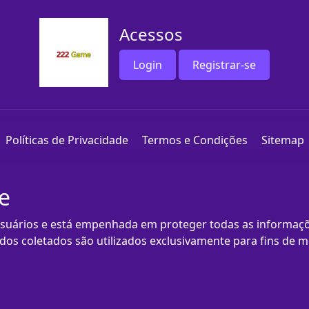
Acessos
Login
Registrar-se
Políticas de Privacidade
Termos e Condições
Sitemap
de
 usuários e está empenhada em proteger todas as informaçõ
os coletados são utilizados exclusivamente para fins de m