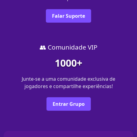
Falar Suporte
👥 Comunidade VIP
1000+
Junte-se a uma comunidade exclusiva de
jogadores e compartilhe experiências!
Entrar Grupo