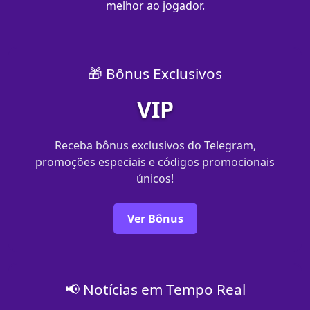
melhor ao jogador.
🎁 Bônus Exclusivos
VIP
Receba bônus exclusivos do Telegram,
promoções especiais e códigos promocionais
únicos!
Ver Bônus
📢 Notícias em Tempo Real