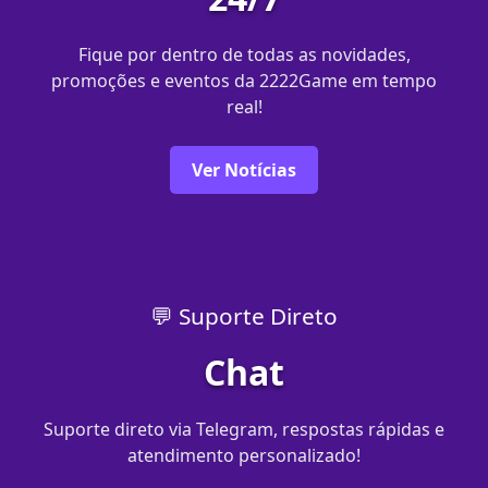
Fique por dentro de todas as novidades,
promoções e eventos da 2222Game em tempo
real!
Ver Notícias
💬 Suporte Direto
Chat
Suporte direto via Telegram, respostas rápidas e
atendimento personalizado!