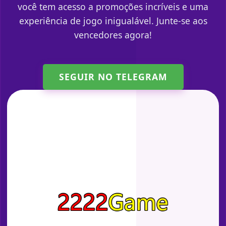
você tem acesso a promoções incríveis e uma
experiência de jogo inigualável. Junte-se aos
vencedores agora!
SEGUIR NO TELEGRAM