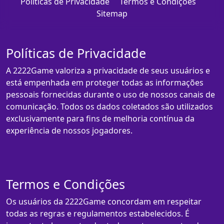
Políticas de Privacidade
Termos e Condições
Sitemap
Políticas de Privacidade
A 2222Game valoriza a privacidade de seus usuários e
está empenhada em proteger todas as informações
pessoais fornecidas durante o uso de nossos canais de
comunicação. Todos os dados coletados são utilizados
exclusivamente para fins de melhoria contínua da
experiência de nossos jogadores.
Termos e Condições
Os usuários da 2222Game concordam em respeitar
todas as regras e regulamentos estabelecidos. É