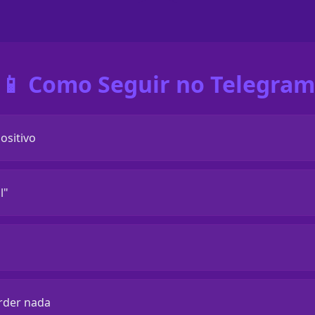
📱 Como Seguir no Telegram
ositivo
l"
erder nada