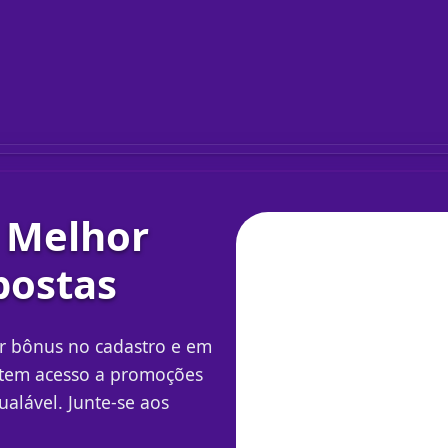
A Melhor
postas
r bônus no cadastro e em
 tem acesso a promoções
ualável. Junte-se aos