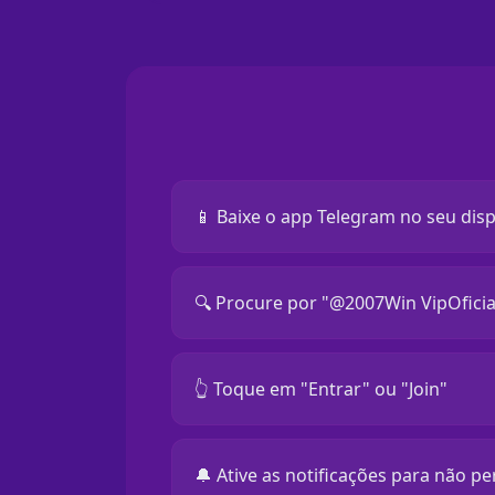
📱 Baixe o app Telegram no seu disp
🔍 Procure por "@2007Win VipOficia
👆 Toque em "Entrar" ou "Join"
🔔 Ative as notificações para não p