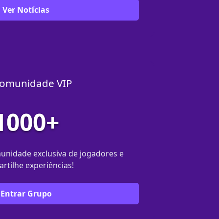
Ver Notícias
Comunidade VIP
1000+
unidade exclusiva de jogadores e
rtilhe experiências!
Entrar Grupo