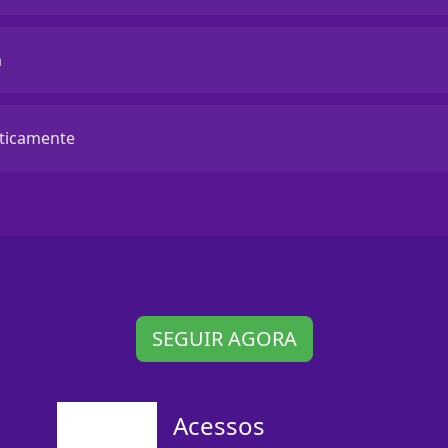
a
aticamente
SEGUIR AGORA
Acessos