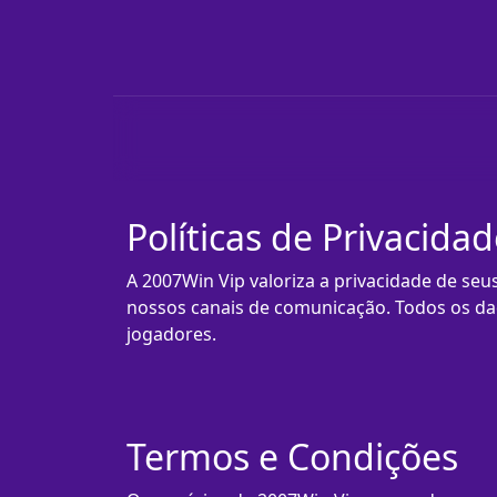
Políticas de Privacida
A 2007Win Vip valoriza a privacidade de se
nossos canais de comunicação. Todos os dad
jogadores.
Termos e Condições