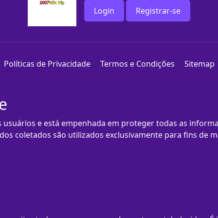
Login
Registrar-se
Políticas de Privacidade
Termos e Condições
Sitemap
de
us usuários e está empenhada em proteger todas as inform
os coletados são utilizados exclusivamente para fins de m