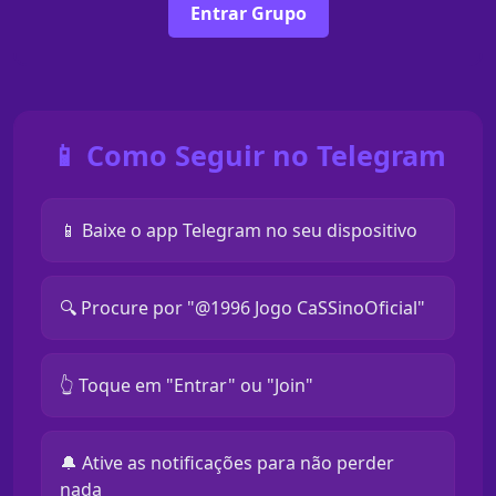
Entrar Grupo
📱 Como Seguir no Telegram
📱 Baixe o app Telegram no seu dispositivo
🔍 Procure por "@1996 Jogo CaSSinoOficial"
👆 Toque em "Entrar" ou "Join"
🔔 Ative as notificações para não perder
nada