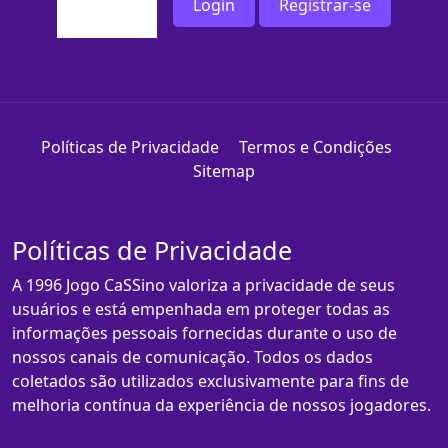
Login
Registrar-se
Políticas de Privacidade
Termos e Condições
Sitemap
Políticas de Privacidade
A 1996 Jogo CaSSino valoriza a privacidade de seus
usuários e está empenhada em proteger todas as
informações pessoais fornecidas durante o uso de
nossos canais de comunicação. Todos os dados
coletados são utilizados exclusivamente para fins de
melhoria contínua da experiência de nossos jogadores.