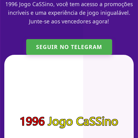
1996 Jogo CaSSino, você tem acesso a promoções
incríveis e uma experiência de jogo inigualável.
Junte-se aos vencedores agora!
SEGUIR NO TELEGRAM