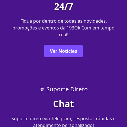
24/7
Fique por dentro de todas as novidades,
promoções e eventos da 193Ok.Com em tempo
real!
Ver Notícias
💬 Suporte Direto
Chat
Suporte direto via Telegram, respostas rápidas e
atendimento personalizado!