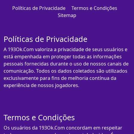
Políticas de Privacidade
Termos e Condições
Sitemap
Políticas de Privacidade
A 193Ok.Com valoriza a privacidade de seus usuários e
está empenhada em proteger todas as informações
pessoais fornecidas durante o uso de nossos canais de
comunicação. Todos os dados coletados são utilizados
exclusivamente para fins de melhoria contínua da
experiência de nossos jogadores.
Termos e Condições
Os usuários da 193Ok.Com concordam em respeitar