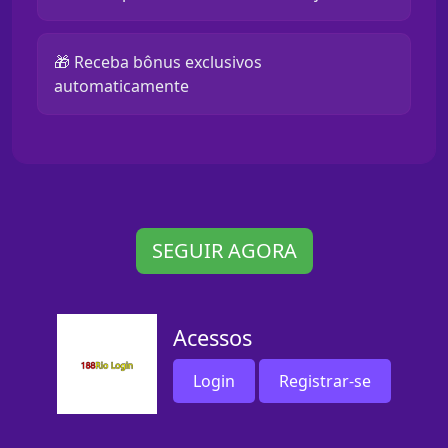
🎁 Receba bônus exclusivos
automaticamente
SEGUIR AGORA
Acessos
Login
Registrar-se