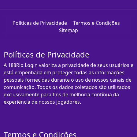
Políticas de Privacidade
Termos e Condições
Sitemap
Políticas de Privacidade
A 188Rio Login valoriza a privacidade de seus usuários e
está empenhada em proteger todas as informações
pessoais fornecidas durante o uso de nossos canais de
comunicação. Todos os dados coletados são utilizados
exclusivamente para fins de melhoria contínua da
experiência de nossos jogadores.
Termos e Condições