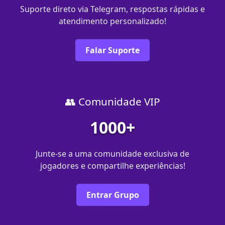
Suporte direto via Telegram, respostas rápidas e
atendimento personalizado!
Falar Suporte
👥 Comunidade VIP
1000+
Junte-se a uma comunidade exclusiva de
jogadores e compartilhe experiências!
Entrar Grupo