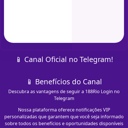
📱 Canal Oficial no Telegram!
📱 Benefícios do Canal
Descubra as vantagens de seguir a 188Rio Login no
Telegram
Nossa plataforma oferece notificações VIP
personalizadas que garantem que você seja informado
sobre todos os benefícios e oportunidades disponíveis