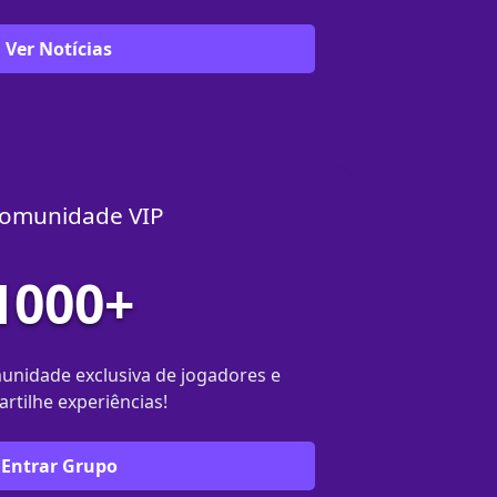
Ver Notícias
Comunidade VIP
1000+
unidade exclusiva de jogadores e
rtilhe experiências!
Entrar Grupo