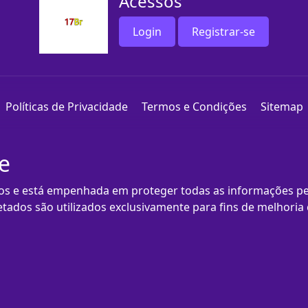
Acessos
Login
Registrar-se
Políticas de Privacidade
Termos e Condições
Sitemap
de
rios e está empenhada em proteger todas as informações p
tados são utilizados exclusivamente para fins de melhoria