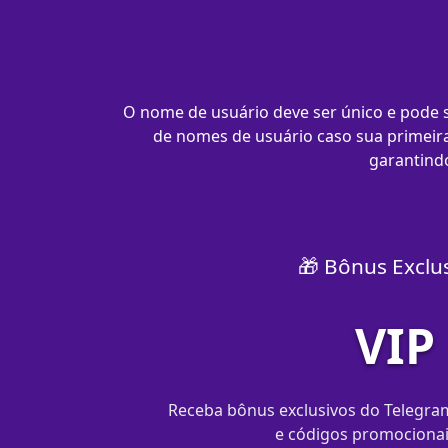
O nome de usuário deve ser único e pode 
de nomes de usuário caso sua primeira 
garantind
🎁 Bônus Exclu
VIP
Receba bônus exclusivos do Telegra
e códigos promocionai