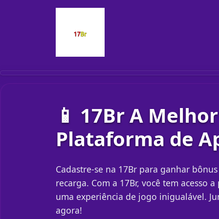
📱 17Br A Melhor
Plataforma de A
Cadastre-se na 17Br para ganhar bônus
recarga. Com a 17Br, você tem acesso a 
uma experiência de jogo inigualável. J
agora!