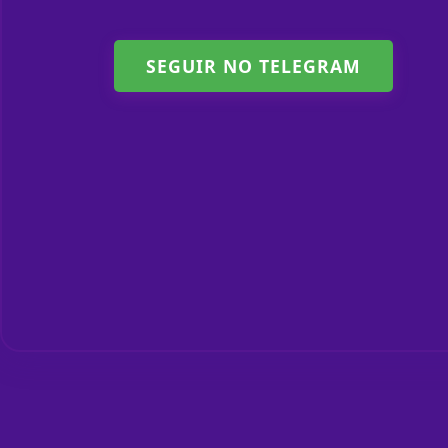
SEGUIR NO TELEGRAM