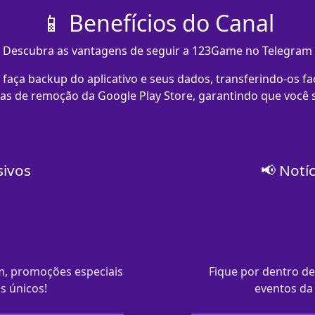
📱 Benefícios do Canal
Descubra as vantagens de seguir a 123Game no Telegram
aça backup do aplicativo e seus dados, transferindo-os fa
cas de remoção da Google Play Store, garantindo que você 
sivos
📢 Notí
m, promoções especiais
Fique por dentro d
s únicos!
eventos da