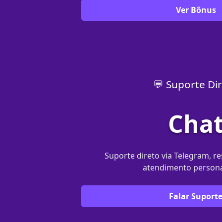
Ver Bônus
💬 Suporte Di
Cha
Suporte direto via Telegram, r
atendimento persona
Falar Suport