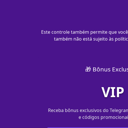
Este controle também permite que você f
também não está sujeito às políti
🎁 Bônus Exclu
VIP
Receba bônus exclusivos do Telegra
e códigos promocionai