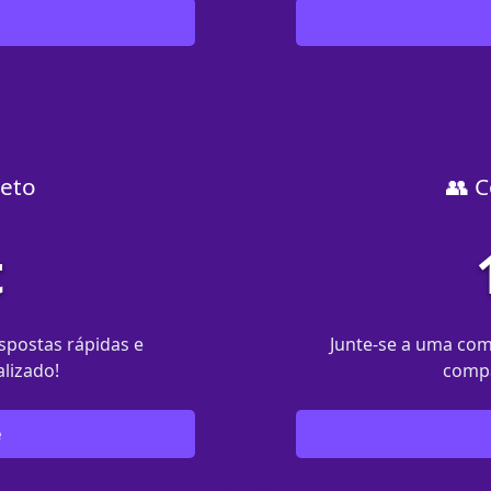
reto
👥 
t
espostas rápidas e
Junte-se a uma com
lizado!
compa
e