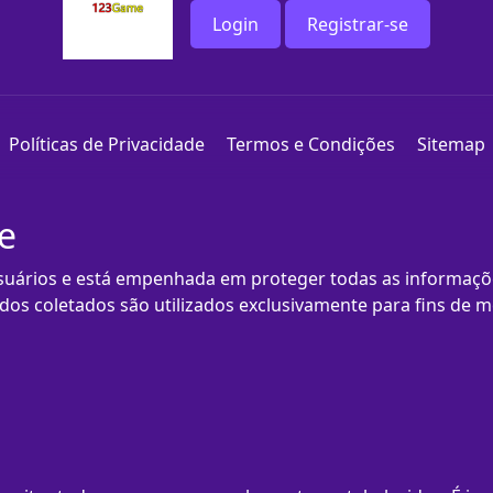
Login
Registrar-se
Políticas de Privacidade
Termos e Condições
Sitemap
de
usuários e está empenhada em proteger todas as informaçõ
os coletados são utilizados exclusivamente para fins de m