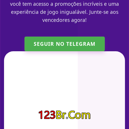
você tem acesso a promoções incríveis e uma
experiência de jogo inigualável. Junte-se aos
vencedores agora!
SEGUIR NO TELEGRAM