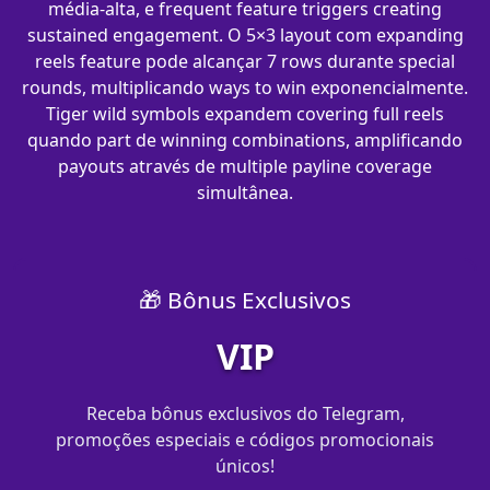
média-alta, e frequent feature triggers creating
sustained engagement. O 5×3 layout com expanding
reels feature pode alcançar 7 rows durante special
rounds, multiplicando ways to win exponencialmente.
Tiger wild symbols expandem covering full reels
quando part de winning combinations, amplificando
payouts através de multiple payline coverage
simultânea.
🎁 Bônus Exclusivos
VIP
Receba bônus exclusivos do Telegram,
promoções especiais e códigos promocionais
únicos!