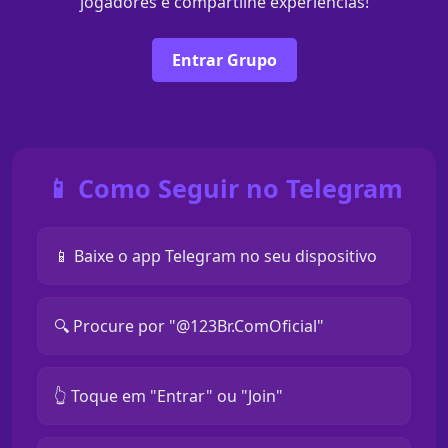
jogadores e compartilhe experiências!
Entrar Grupo
📱 Como Seguir no Telegram
📱 Baixe o app Telegram no seu dispositivo
🔍 Procure por "@123Br.ComOficial"
👆 Toque em "Entrar" ou "Join"