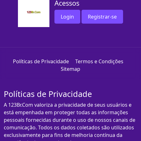
Acessos
Login
Registrar-se
Políticas de Privacidade
Termos e Condições
Sitemap
Políticas de Privacidade
A 123Br.Com valoriza a privacidade de seus usuários e
está empenhada em proteger todas as informações
pessoais fornecidas durante o uso de nossos canais de
comunicação. Todos os dados coletados são utilizados
exclusivamente para fins de melhoria contínua da