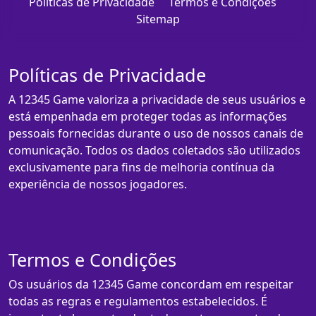
Políticas de Privacidade
Termos e Condições
Sitemap
Políticas de Privacidade
A 12345 Game valoriza a privacidade de seus usuários e
está empenhada em proteger todas as informações
pessoais fornecidas durante o uso de nossos canais de
comunicação. Todos os dados coletados são utilizados
exclusivamente para fins de melhoria contínua da
experiência de nossos jogadores.
Termos e Condições
Os usuários da 12345 Game concordam em respeitar
todas as regras e regulamentos estabelecidos. É