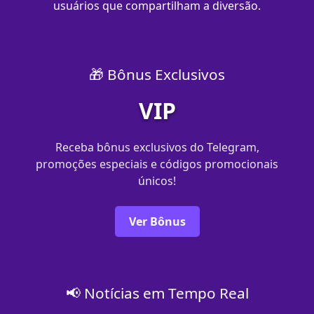
usuários que compartilham a diversão.
🎁 Bônus Exclusivos
VIP
Receba bônus exclusivos do Telegram,
promoções especiais e códigos promocionais
únicos!
Ver Bônus
📢 Notícias em Tempo Real