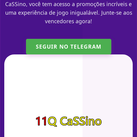
CaSSino, você tem acesso a promoções incríveis e
uma experiência de jogo inigualável. Junte-se aos
vencedores agora!
SEGUIR NO TELEGRAM