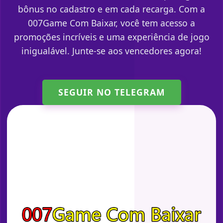
bônus no cadastro e em cada recarga. Com a
007Game Com Baixar, você tem acesso a
promoções incríveis e uma experiência de jogo
inigualável. Junte-se aos vencedores agora!
SEGUIR NO TELEGRAM