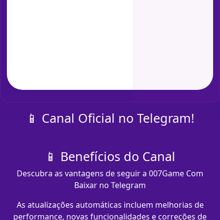
📱 Canal Oficial no Telegram!
📱 Benefícios do Canal
Descubra as vantagens de seguir a 007Game Com
Baixar no Telegram
As atualizações automáticas incluem melhorias de
performance, novas funcionalidades e correções de