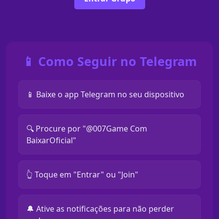
📱 Como Seguir no Telegram
📱 Baixe o app Telegram no seu dispositivo
🔍 Procure por "@007Game Com
BaixarOficial"
👆 Toque em "Entrar" ou "Join"
🔔 Ative as notificações para não perder