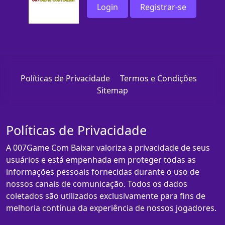
Login
Registrar-se
Políticas de Privacidade
Termos e Condições
Sitemap
Políticas de Privacidade
A 007Game Com Baixar valoriza a privacidade de seus
usuários e está empenhada em proteger todas as
informações pessoais fornecidas durante o uso de
nossos canais de comunicação. Todos os dados
coletados são utilizados exclusivamente para fins de
melhoria contínua da experiência de nossos jogadores.